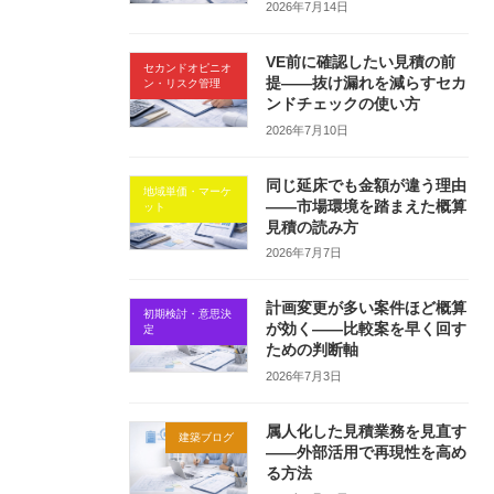
2026年7月14日
VE前に確認したい見積の前
セカンドオピニオ
提——抜け漏れを減らすセカ
ン・リスク管理
ンドチェックの使い方
2026年7月10日
同じ延床でも金額が違う理由
地域単価・マーケ
——市場環境を踏まえた概算
ット
見積の読み方
2026年7月7日
計画変更が多い案件ほど概算
初期検討・意思決
が効く——比較案を早く回す
定
ための判断軸
2026年7月3日
属人化した見積業務を見直す
建築ブログ
——外部活用で再現性を高め
る方法