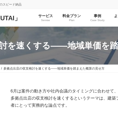
らのスピード納品
サービス
料金プラン
事例
よ
TAI」
Servise
Plan
Case Study
討を速くする——地域単価を
多拠点出店の収支検討を速くする——地域単価を踏まえた概算の見せ方
6月は案件の動き方や社内会議のタイミングに合わせて
多拠点出店の収支検討を速くするというテーマは、建築
者にとって実務的な論点です。