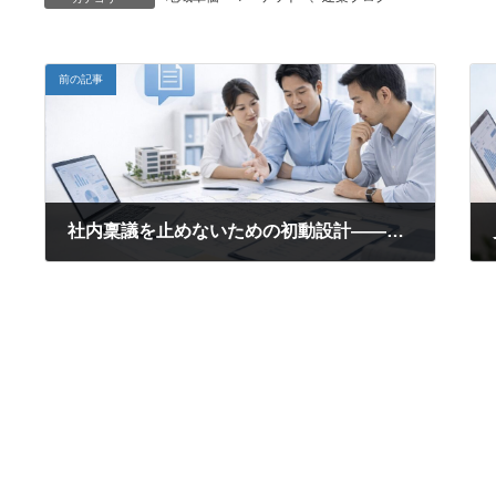
前の記事
社内稟議を止めないための初動設計——建築概算見積を“説明資料”に変える方法
2026年6月2日