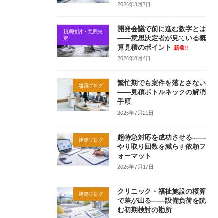
2026年8月7日
開発会議で前に進む数字とは
初期検討・意思決
——意思決定者が見ている概
定
算見積のポイント
新着!!
2026年8月4日
繁忙期でも案件を落とさない
建築ブログ
——見積ボトルネックの解消
手順
2026年7月21日
超特急対応を成功させる——
建築ブログ
やり取り回数を減らす依頼フ
ォーマット
2026年7月17日
クリニック・福祉施設の概算
建築ブログ
で差が出る——設備負荷を読
む初期検討の勘所