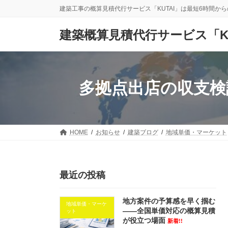
コ
ナ
建築工事の概算見積代行サービス「KUTAI」は最短6時間か
ン
ビ
テ
ゲ
建築概算見積代行サービス「KU
ン
ー
ツ
シ
へ
ョ
ス
ン
キ
に
多拠点出店の収支検
ッ
移
プ
動
HOME
お知らせ
建築ブログ
地域単価・マーケット
最近の投稿
地方案件の予算感を早く掴む
地域単価・マーケ
——全国単価対応の概算見積
ット
が役立つ場面
新着!!