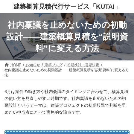
コ
ナ
建築概算見積代行サービス「KUTAI」
ン
ビ
テ
ゲ
ン
ー
社内稟議を止めないための初動
ツ
シ
へ
ョ
ス
ン
設計——建築概算見積を“説明資
キ
に
ッ
移
料”に変える方法
プ
動
HOME
お知らせ
建築ブログ
初期検討・意思決定
社内稟議を止めないための初動設計——建築概算見積を“説明資料”に変える方
法
6月は案件の動き方や社内会議のタイミングに合わせて、概算見積
の使い方を見直しやすい時期です。社内稟議を止めないための初
動設計というテーマは、建築プロジェクトの初期段階で判断を早
めたい担当者にとって実務的な論点です。