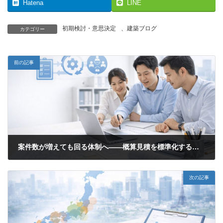
Hatena
LINE
初期検討・意思決定
、
建築ブログ
カテゴリー
前の記事
案件数が増えても回る体制へ——概算見積を標準化する実務ポイント
2026年5月19日
次の記事