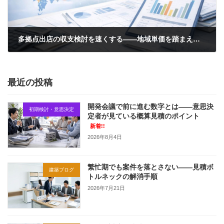
多拠点出店の収支検討を速くする——地域単価を踏まえた概算の見せ方
2026年6月5日
最近の投稿
開発会議で前に進む数字とは——意思決
初期検討・意思決定
定者が見ている概算見積のポイント
新着!!
2026年8月4日
繁忙期でも案件を落とさない——見積ボ
建築ブログ
トルネックの解消手順
2026年7月21日