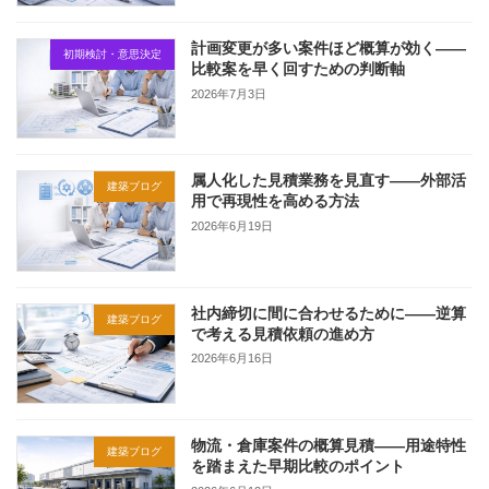
計画変更が多い案件ほど概算が効く——
初期検討・意思決定
比較案を早く回すための判断軸
2026年7月3日
属人化した見積業務を見直す——外部活
建築ブログ
用で再現性を高める方法
2026年6月19日
社内締切に間に合わせるために——逆算
建築ブログ
で考える見積依頼の進め方
2026年6月16日
物流・倉庫案件の概算見積——用途特性
建築ブログ
を踏まえた早期比較のポイント