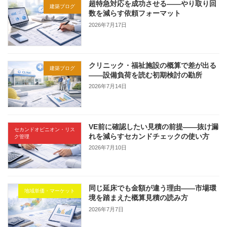
超特急対応を成功させる——やり取り回
建築ブログ
数を減らす依頼フォーマット
2026年7月17日
クリニック・福祉施設の概算で差が出る
建築ブログ
——設備負荷を読む初期検討の勘所
2026年7月14日
VE前に確認したい見積の前提——抜け漏
セカンドオピニオン・リス
れを減らすセカンドチェックの使い方
ク管理
2026年7月10日
同じ延床でも金額が違う理由——市場環
地域単価・マーケット
境を踏まえた概算見積の読み方
2026年7月7日