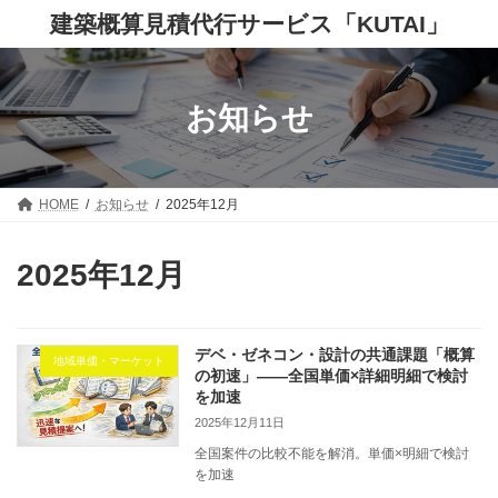
コ
ナ
建築概算見積代行サービス「KUTAI」
ン
ビ
テ
ゲ
ン
ー
ツ
シ
へ
ョ
お知らせ
ス
ン
キ
に
ッ
移
プ
動
HOME
お知らせ
2025年12月
2025年12月
デベ・ゼネコン・設計の共通課題「概算
地域単価・マーケット
の初速」——全国単価×詳細明細で検討
を加速
2025年12月11日
全国案件の比較不能を解消。単価×明細で検討
を加速