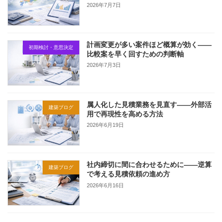
2026年7月7日
計画変更が多い案件ほど概算が効く——
初期検討・意思決定
比較案を早く回すための判断軸
2026年7月3日
属人化した見積業務を見直す——外部活
建築ブログ
用で再現性を高める方法
2026年6月19日
社内締切に間に合わせるために——逆算
建築ブログ
で考える見積依頼の進め方
2026年6月16日