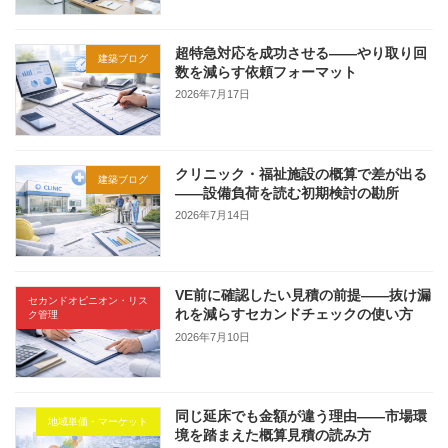
超特急対応を成功させる——やり取り回
建築ブログ
数を減らす依頼フォーマット
2026年7月17日
クリニック・福祉施設の概算で差が出る
建築ブログ
——設備負荷を読む初期検討の勘所
2026年7月14日
VE前に確認したい見積の前提——抜け漏
セカンドオピニオン・リス
れを減らすセカンドチェックの使い方
ク管理
2026年7月10日
同じ延床でも金額が違う理由——市場環
地域単価・マーケット
境を踏まえた概算見積の読み方