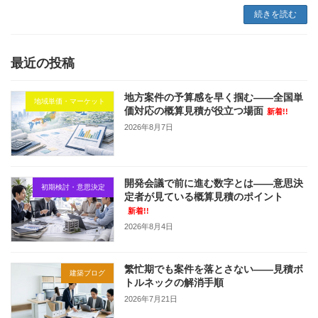
続きを読む
最近の投稿
地方案件の予算感を早く掴む——全国単
地域単価・マーケット
価対応の概算見積が役立つ場面
新着!!
2026年8月7日
開発会議で前に進む数字とは——意思決
初期検討・意思決定
定者が見ている概算見積のポイント
新着!!
2026年8月4日
繁忙期でも案件を落とさない——見積ボ
建築ブログ
トルネックの解消手順
2026年7月21日