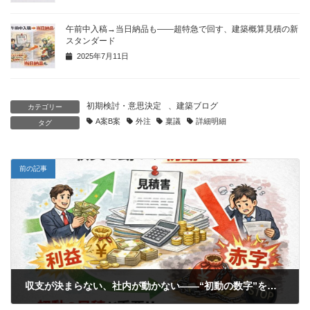
午前中入稿→当日納品も——超特急で回す、建築概算見積の新
スタンダード
2025年7月11日
初期検討・意思決定
、
建築ブログ
カテゴリー
A案B案
外注
稟議
詳細明細
タグ
前の記事
収支が決まらない、社内が動かない——“初動の数字”を最短当日で出すという選択
2026年1月11日