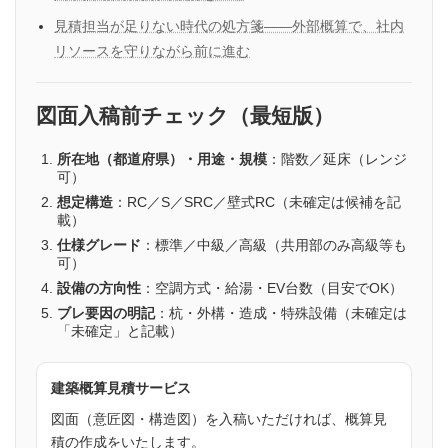
見積担当が足りない時代の処方箋——外部概算で、社内
リソースを守りながら前に進む
図面入稿前チェック（最短版）
所在地（都道府県）・用途・規模
：階数／延床（レンジ
可）
想定構造
：RC／S／SRC／壁式RC（未確定は候補を記
載）
仕様グレード
：標準／中級／高級（共用部のみ高級等も
可）
設備の方向性
：空調方式・給湯・EV台数（目安でOK）
ブレ要因の明記
：杭・外構・造成・特殊設備（未確定は
「未確定」と記載）
建築概算見積サービス
図面（意匠図・構造図）を入稿いただければ、概算見
積の作成をいたします。