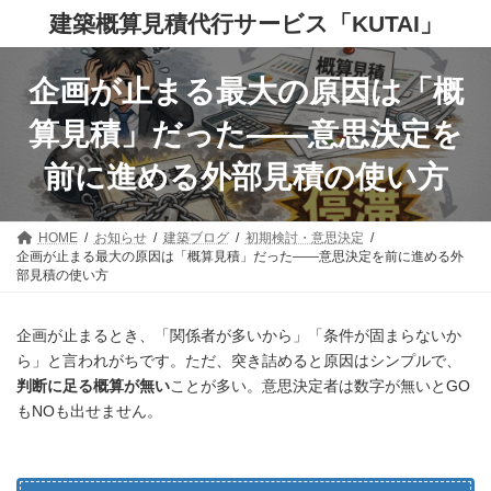
コ
ナ
建築概算見積代行サービス「KUTAI」
ン
ビ
テ
ゲ
ン
ー
企画が止まる最大の原因は「概
ツ
シ
へ
ョ
ス
ン
算見積」だった——意思決定を
キ
に
ッ
移
前に進める外部見積の使い方
プ
動
HOME
お知らせ
建築ブログ
初期検討・意思決定
企画が止まる最大の原因は「概算見積」だった——意思決定を前に進める外
部見積の使い方
企画が止まるとき、「関係者が多いから」「条件が固まらないか
ら」と言われがちです。ただ、突き詰めると原因はシンプルで、
判断に足る概算が無い
ことが多い。意思決定者は数字が無いとGO
もNOも出せません。