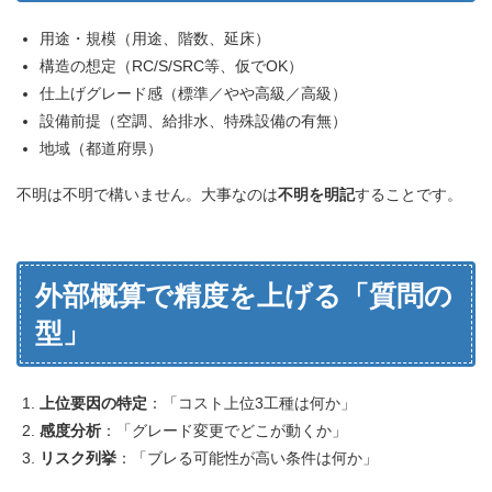
用途・規模（用途、階数、延床）
構造の想定（RC/S/SRC等、仮でOK）
仕上げグレード感（標準／やや高級／高級）
設備前提（空調、給排水、特殊設備の有無）
地域（都道府県）
不明は不明で構いません。大事なのは
不明を明記
することです。
外部概算で精度を上げる「質問の
型」
上位要因の特定
：「コスト上位3工種は何か」
感度分析
：「グレード変更でどこが動くか」
リスク列挙
：「ブレる可能性が高い条件は何か」