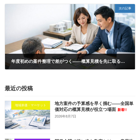
次の記事
年度初めの案件整理で差がつく——概算見積を先に取る会社が意思決定を早められる理由
2026年3月3日
最近の投稿
地方案件の予算感を早く掴む——全国単
地域単価・マーケット
価対応の概算見積が役立つ場面
新着!!
2026年8月7日