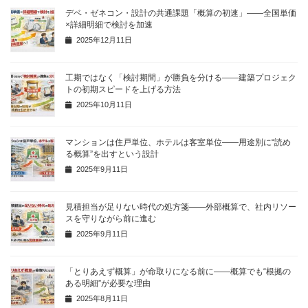
デベ・ゼネコン・設計の共通課題「概算の初速」——全国単価
×詳細明細で検討を加速
2025年12月11日
工期ではなく「検討期間」が勝負を分ける——建築プロジェク
トの初期スピードを上げる方法
2025年10月11日
マンションは住戸単位、ホテルは客室単位——用途別に“読め
る概算”を出すという設計
2025年9月11日
見積担当が足りない時代の処方箋——外部概算で、社内リソー
スを守りながら前に進む
2025年9月11日
「とりあえず概算」が命取りになる前に——概算でも“根拠の
ある明細”が必要な理由
2025年8月11日