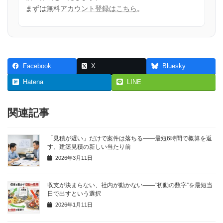
まずは
無料アカウント登録はこちら
。
Facebook
X
Bluesky
Hatena
LINE
関連記事
「見積が遅い」だけで案件は落ちる——最短6時間で概算を返
す、建築見積の新しい当たり前
2026年3月11日
収支が決まらない、社内が動かない——“初動の数字”を最短当
日で出すという選択
2026年1月11日