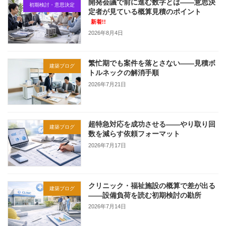
開発会議で前に進む数字とは——意思決
初期検討・意思決定
定者が見ている概算見積のポイント
新着!!
2026年8月4日
繁忙期でも案件を落とさない——見積ボ
建築ブログ
トルネックの解消手順
2026年7月21日
超特急対応を成功させる——やり取り回
建築ブログ
数を減らす依頼フォーマット
2026年7月17日
クリニック・福祉施設の概算で差が出る
建築ブログ
——設備負荷を読む初期検討の勘所
2026年7月14日