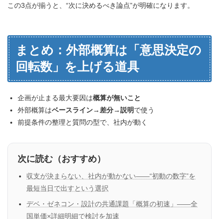
この3点が揃うと、“次に決めるべき論点”が明確になります。
まとめ：外部概算は「意思決定の
回転数」を上げる道具
企画が止まる最大要因は
概算が無いこと
外部概算は
ベースライン→差分→説明
で使う
前提条件の整理と質問の型で、社内が動く
次に読む（おすすめ）
収支が決まらない、社内が動かない——“初動の数字”を
最短当日で出すという選択
デベ・ゼネコン・設計の共通課題「概算の初速」——全
国単価×詳細明細で検討を加速