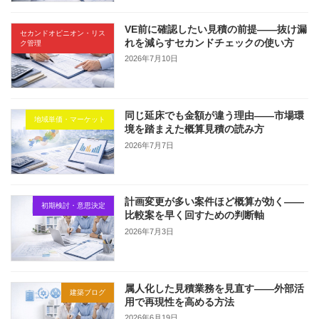
VE前に確認したい見積の前提——抜け漏
セカンドオピニオン・リス
れを減らすセカンドチェックの使い方
ク管理
2026年7月10日
同じ延床でも金額が違う理由——市場環
地域単価・マーケット
境を踏まえた概算見積の読み方
2026年7月7日
計画変更が多い案件ほど概算が効く——
初期検討・意思決定
比較案を早く回すための判断軸
2026年7月3日
属人化した見積業務を見直す——外部活
建築ブログ
用で再現性を高める方法
2026年6月19日