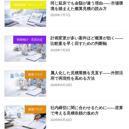
同じ延床でも金額が違う理由——市場環
地域単価・マーケット
境を踏まえた概算見積の読み方
2026年7月7日
計画変更が多い案件ほど概算が効く——
初期検討・意思決定
比較案を早く回すための判断軸
2026年7月3日
属人化した見積業務を見直す——外部活
建築ブログ
用で再現性を高める方法
2026年6月19日
社内締切に間に合わせるために——逆算
建築ブログ
で考える見積依頼の進め方
2026年6月16日