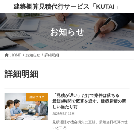
コ
ナ
建築概算見積代行サービス「KUTAI」
ン
ビ
テ
ゲ
ン
ー
ツ
シ
へ
ョ
お知らせ
ス
ン
キ
に
ッ
移
プ
動
HOME
お知らせ
詳細明細
詳細明細
「見積が遅い」だけで案件は落ちる——
建築ブログ
最短6時間で概算を返す、建築見積の新
しい当たり前
2026年3月11日
見積遅延が機会損失に直結。最短当日概算の使
いどころ