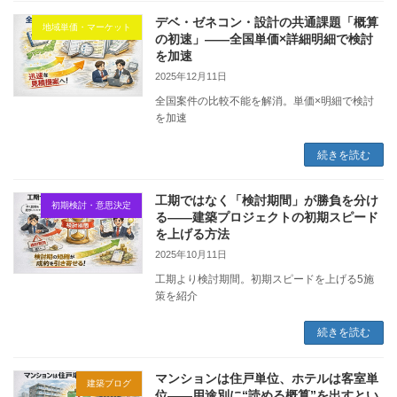
デベ・ゼネコン・設計の共通課題「概算
地域単価・マーケット
の初速」——全国単価×詳細明細で検討
を加速
2025年12月11日
全国案件の比較不能を解消。単価×明細で検討
を加速
続きを読む
工期ではなく「検討期間」が勝負を分け
初期検討・意思決定
る——建築プロジェクトの初期スピード
を上げる方法
2025年10月11日
工期より検討期間。初期スピードを上げる5施
策を紹介
続きを読む
マンションは住戸単位、ホテルは客室単
建築ブログ
位——用途別に“読める概算”を出すとい