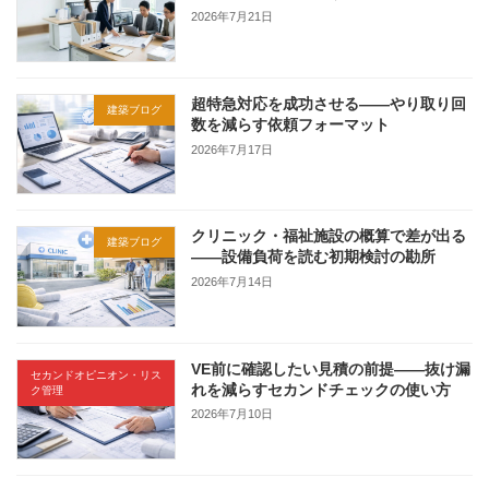
2026年7月21日
超特急対応を成功させる——やり取り回
建築ブログ
数を減らす依頼フォーマット
2026年7月17日
クリニック・福祉施設の概算で差が出る
建築ブログ
——設備負荷を読む初期検討の勘所
2026年7月14日
VE前に確認したい見積の前提——抜け漏
セカンドオピニオン・リス
れを減らすセカンドチェックの使い方
ク管理
2026年7月10日