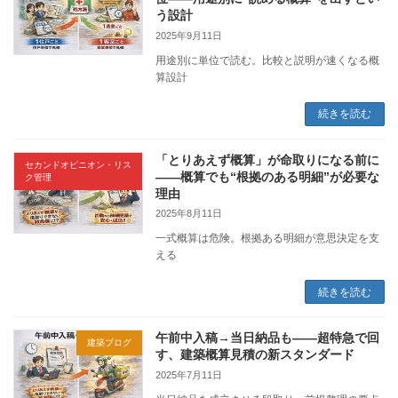
う設計
2025年9月11日
用途別に単位で読む。比較と説明が速くなる概
算設計
続きを読む
「とりあえず概算」が命取りになる前に
セカンドオピニオン・リス
——概算でも“根拠のある明細”が必要な
ク管理
理由
2025年8月11日
一式概算は危険。根拠ある明細が意思決定を支
える
続きを読む
午前中入稿→当日納品も——超特急で回
建築ブログ
す、建築概算見積の新スタンダード
2025年7月11日