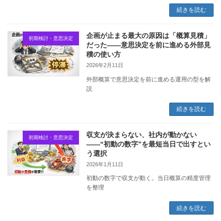
続きを読む
企画が止まる最大の原因は「概算見積」
初期検討・意思決定
だった——意思決定を前に進める外部見
積の使い方
2026年2月11日
外部概算で意思決定を前に進める運用の型を解
説
続きを読む
収支が決まらない、社内が動かない
初期検討・意思決定
——“初動の数字”を最短当日で出すとい
う選択
2026年1月11日
初動の数字で収支が動く。当日概算の精度管理
を整理
続きを読む