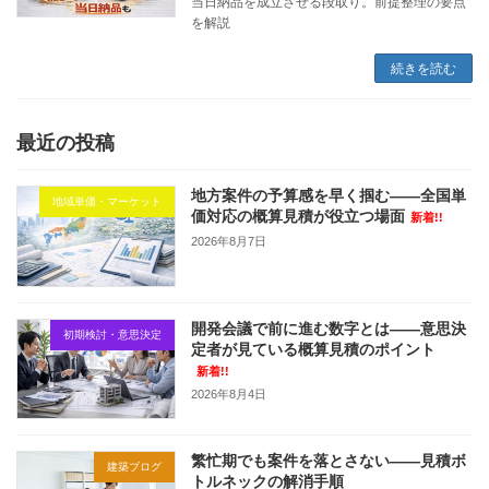
当日納品を成立させる段取り。前提整理の要点
を解説
続きを読む
最近の投稿
地方案件の予算感を早く掴む——全国単
地域単価・マーケット
価対応の概算見積が役立つ場面
新着!!
2026年8月7日
開発会議で前に進む数字とは——意思決
初期検討・意思決定
定者が見ている概算見積のポイント
新着!!
2026年8月4日
繁忙期でも案件を落とさない——見積ボ
建築ブログ
トルネックの解消手順