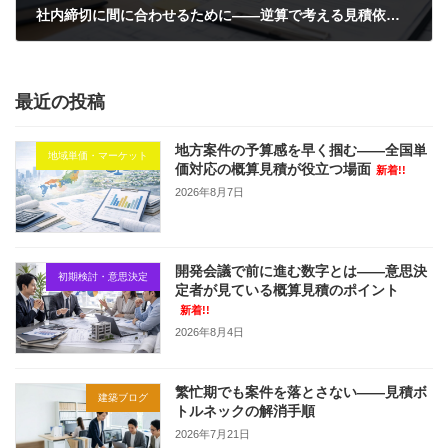
社内締切に間に合わせるために——逆算で考える見積依頼の進め方
2026年6月16日
最近の投稿
地方案件の予算感を早く掴む——全国単
地域単価・マーケット
価対応の概算見積が役立つ場面
新着!!
2026年8月7日
開発会議で前に進む数字とは——意思決
初期検討・意思決定
定者が見ている概算見積のポイント
新着!!
2026年8月4日
繁忙期でも案件を落とさない——見積ボ
建築ブログ
トルネックの解消手順
2026年7月21日