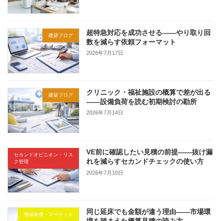
超特急対応を成功させる——やり取り回
建築ブログ
数を減らす依頼フォーマット
2026年7月17日
クリニック・福祉施設の概算で差が出る
建築ブログ
——設備負荷を読む初期検討の勘所
2026年7月14日
VE前に確認したい見積の前提——抜け漏
セカンドオピニオン・リス
れを減らすセカンドチェックの使い方
ク管理
2026年7月10日
同じ延床でも金額が違う理由——市場環
地域単価・マーケット