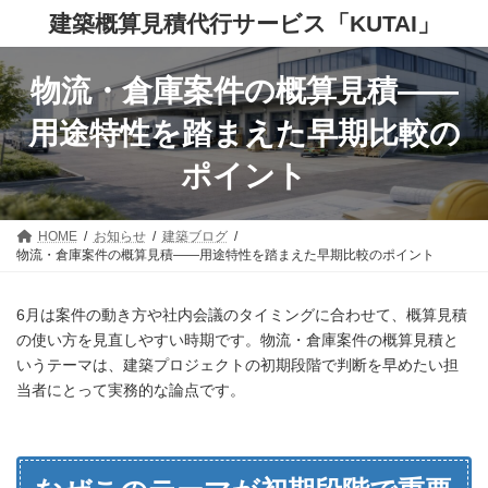
コ
ナ
建築概算見積代行サービス「KUTAI」
ン
ビ
テ
ゲ
ン
ー
物流・倉庫案件の概算見積——
ツ
シ
へ
ョ
ス
ン
用途特性を踏まえた早期比較の
キ
に
ッ
移
ポイント
プ
動
HOME
お知らせ
建築ブログ
物流・倉庫案件の概算見積——用途特性を踏まえた早期比較のポイント
6月は案件の動き方や社内会議のタイミングに合わせて、概算見積
の使い方を見直しやすい時期です。物流・倉庫案件の概算見積と
いうテーマは、建築プロジェクトの初期段階で判断を早めたい担
当者にとって実務的な論点です。