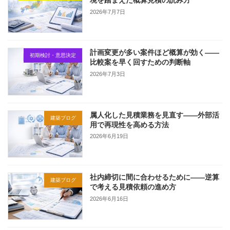
境を踏まえた概算見積の読み方
2026年7月7日
計画変更が多い案件ほど概算が効く——
初期検討・意思決定
比較案を早く回すための判断軸
2026年7月3日
属人化した見積業務を見直す——外部活
建築ブログ
用で再現性を高める方法
2026年6月19日
社内締切に間に合わせるために——逆算
建築ブログ
で考える見積依頼の進め方
2026年6月16日